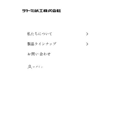
派手な装飾に頼らなくても、
コンテンツへスキップ
サトミ紙工
素材の特性を見極め、構造と設計を丁寧に考えることで、
サトミ紙工
メニュー
SATOMI SHIKOH
中身の魅力が自然と伝わるパッケージは生まれます。
お客様の商品が、安心して、そして美しく届くこと。
私たちについて
何度使っても、信頼して選んでいただけること。
オン
製品ラインナップ
ライ
ンス
お問い合わせ
そのために私たちは、
トア
一つひとつの工程に心を込め、
ログイン
お客様の想いに寄り添ったパッケージをつくり続けていま
す。
包むその先にある価値まで、大切に。
それが、私たちのものづくりの姿勢です。